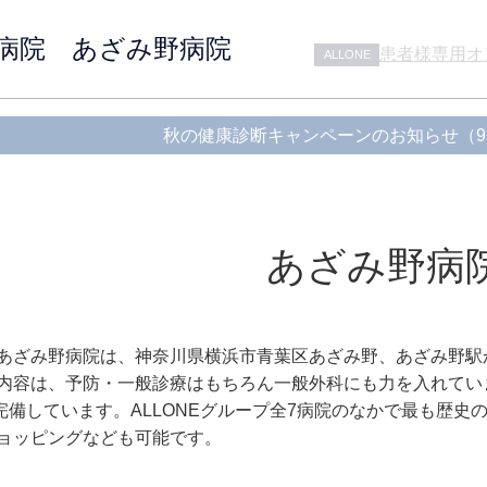
動物病院 あざみ野病院
患者様専用オ
ALLONE
秋の健康診断キャンペーンのお知らせ（9
新型コロナウ
ALLONE
2026.
あざみ野病
08.01
【あざみ野】
あざみ野
院 あざみ野病院は、神奈川県横浜市青葉区あざみ野、あざみ野
患者様専用オ
ALLONE
内容は、予防・一般診療はもちろん一般外科にも力を入れてい
も完備しています。ALLONEグループ全7病院のなかで最も歴
ョッピングなども可能です。