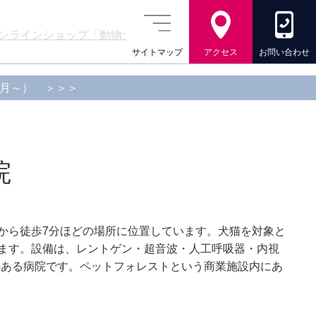
ンラインショップ「動物ナビ」のご案内
サイトマップ
アクセス
お問い合わせ
月～）
＞＞＞
イルス感染拡大防止対策に関して
院
秋の健康診断キャンペーンのお知らせ（9月～）
駅から徒歩7分ほどの場所に位置しています。犬猫を対象と
ンラインショップ「動物ナビ」のご案内
ます。設備は、レントゲン・超音波・人工呼吸器・内視
史のある病院です。ペットフォレストという商業施設内にあ