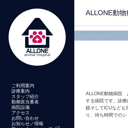
2
ALLONE
ご利用案内
診療案内
ALLONE動物病
スタッフ紹介
する病院です。診療
勤務医当番表
病院設備
鏡そしてICUなど
アクセス
り、待ち時間でのシ
お問い合わせ
お知らせ／情報