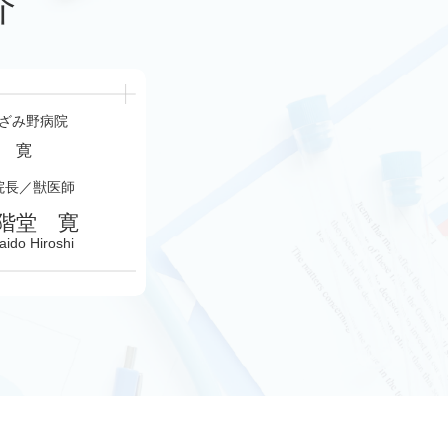
介
ざみ野病院
院長／獣医師
階堂 寛
aido Hiroshi