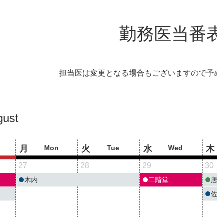
勤務医当番
担当医は変更となる場合もございますので予
gust
月
Mon
火
Tue
水
Wed
木
27
28
29
30
木内
二階堂