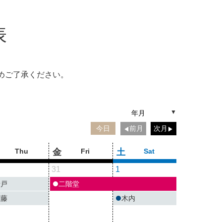
表
めご了承ください。
前月
次月
今日
Thu
金
Fri
土
Sat
31
1
唐戸
二階堂
佐藤
木内