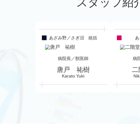
スタッフ紹
あざみ野／さぎ沼 統括
あ
病院長／獣医師
病
唐戸 祐樹
二
Karato Yuki
Nik